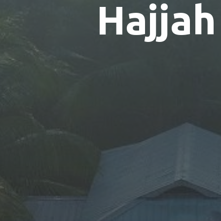
H
a
j
j
a
h