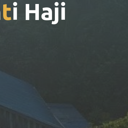
n
t
i
H
a
j
i