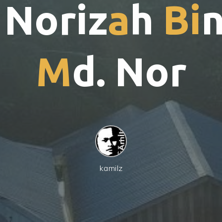
N
o
r
i
z
a
h
B
i
M
d
.
N
o
r
kamilz