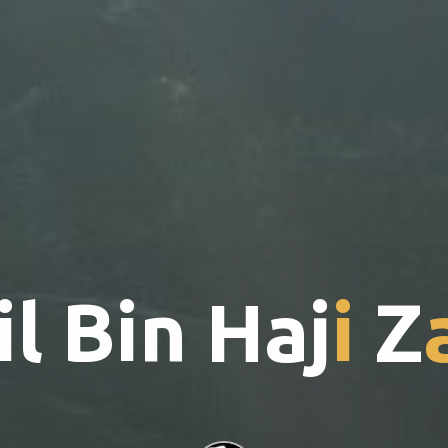
i
l
B
i
n
H
a
j
i
Z